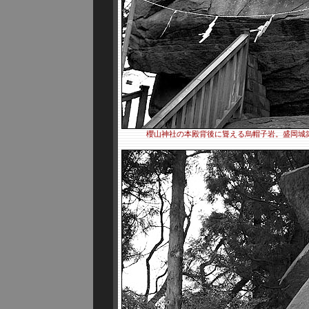
櫻山神社の本殿背後に聳える烏帽子岩。盛岡城