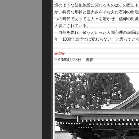
境のような祭祀施設に関わるものはその歴史も
が、特異な形状と巨大さをそなえた石神の出現
つの時代であっても人々を驚かせ、信仰の対象
大切にされている。
自然を畏れ、敬うといった人間心理の深層は、
年、1000年単位では変わらない、と思ってい
◎◎◎
2013年4月28日 撮影