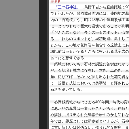
◎◎◎
「三ツ石神社」
（烏帽子岩から直線距離で90
でも記したが、盛岡城跡周辺には、盛岡地方裁
内の「石割桜」や、昭和43年の中津川改修工
に、とてつもなく巨大な岩塊であることが判明
「だんご岩」など、多くの巨石スポットが点在
る。これらのスポットが、城跡周辺に集中して
とから、この地が花崗岩を包含する丘陵上にあ
城以前は巨石が至るところに横たわる花崗岩の
あったと想像できる。
築城においても、石材の調達に苦労はなかっ
だ。石切場も城内に存在し、本丸、二の丸、三
順に切り下げ、そのつど掘り出された花崗岩を
て、規模と技法においては奥羽随一と評される
石垣を築いている。
盛岡城築城からはじまる400年間、時代の変
にあたりの風景は一変したことだろう。往時と
ぬ姿は、掘り出された烏帽子岩のみかも知れない
年では、磐座としては新参者といえるが、石神
に古い新しいは関係ない。依り代的な磐座、ま