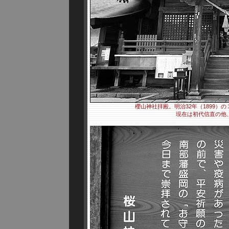
櫻山神社拝殿。明治32年（1899
現在は初代信直の他