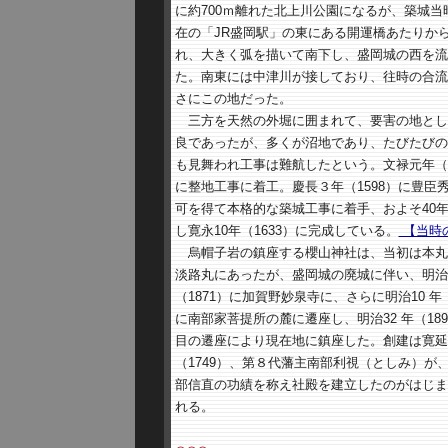
に約700ｍ離れた北上川公園になるが、築城当
在の「JR盛岡駅」の東にある開運橋あたりか
れ、大きく弧を描いて南下し、盛岡城の西を流
た。南東には中津川が接しており、往時の合流
さにこの地だった。
三方を天然の外堀に囲まれて、要害の地とし
良であったが、多くが沼地であり、たびたびの
も見舞われ工事は難航したという。文禄元年（1
に整地工事に着工。慶長３年（1598）に豊臣
可を得て本格的な築城工事に着手、およそ40
し寛永10年（1633）に完成している。
【当時
烏帽子岩の鎮座する櫻山神社は、当初は本丸
淡路丸にあったが、盛岡城の廃城に伴い、明治
（1871）に加賀野妙泉寺に、さらに明治10 年（
に南部家菩提所の麓に遷座し、明治32 年（189
目の遷座により現在地に鎮座した。創建は寛延
（1749）、第８代藩主南部利視（としみ）が
部信直の功績を称え社殿を建立したのがはじま
れる。