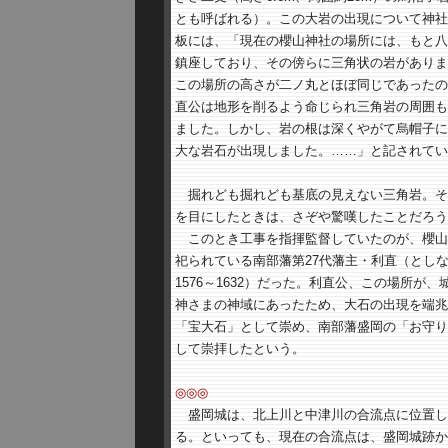
とも呼ばれる）。この大岩の出現について神社
板には、「現在の櫻山神社の場所には、もと八
鎮座しており、その傍らに三角状の岩がありま
この場所の高さが二ノ丸とほぼ同じであったの
直公は地形を削るよう命じられ三角岩の周囲も
ました。しかし、岩の根は深くやがて烏帽子に
大な岩石が出現しました。……」と記されてい
掘れども掘れども基底の見えない三角岩。そ
を目にしたときは、さぞや驚嘆したことだろう
このとき工事を指揮監督していたのが、櫻山
祀られている南部藩第27代藩主・利直（とし
1576～1632）だった。利直公、この場所が、
神さまの神域にあったため、大石の出現を端兆
「宝大石」として崇め、南部藩盛岡の「お守り
して崇拝したという。
◎◎◎
盛岡城は、北上川と中津川の合流点に位置し
る。といっても、現在の合流点は、盛岡城跡か