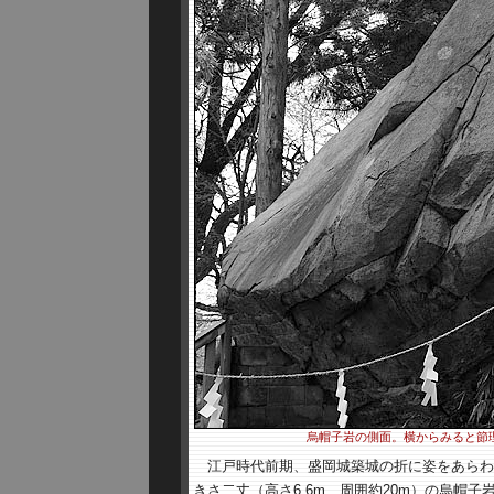
烏帽子岩の側面。横からみると節
江戸時代前期、盛岡城築城の折に姿をあらわ
きさ二丈（高さ6.6m、周囲約20m）の烏帽子